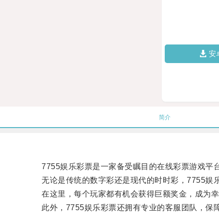
安
简介
7755娱乐彩票是一家备受瞩目的在线彩票游戏平
无论是传统的数字彩还是现代的时时彩，7755娱
在这里，每个玩家都有机会获得巨额奖金，成为幸
此外，7755娱乐彩票还拥有专业的客服团队，保