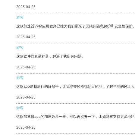
2025-04-25
游客
这款加速器VPM应用程序已经为我们带来了无限的隐私保护和安全性保护
2025-04-25
游客
这款软件简直是神器，解决了我所有问题。
2025-04-25
游客
这款app是我旅行的好帮手，让我能够轻松找到目的地，了解当地的风土人
2025-04-25
游客
这款加速器app的加速效果一般，可以再提升一下，比如能够支持更多地
2025-04-25