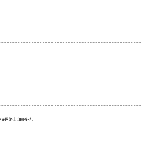
你在网络上自由移动。