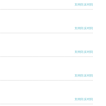
支持
[0]
反对
[0]
支持
[0]
反对
[0]
支持
[0]
反对
[0]
支持
[0]
反对
[0]
支持
[0]
反对
[0]