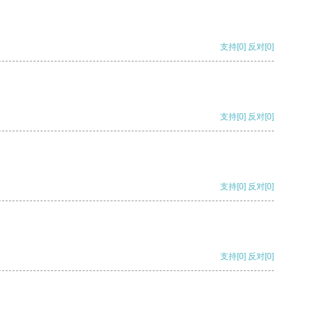
支持
[0]
反对
[0]
支持
[0]
反对
[0]
支持
[0]
反对
[0]
支持
[0]
反对
[0]