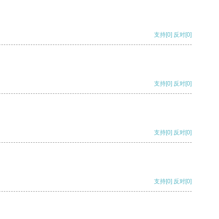
支持
[0]
反对
[0]
支持
[0]
反对
[0]
支持
[0]
反对
[0]
支持
[0]
反对
[0]