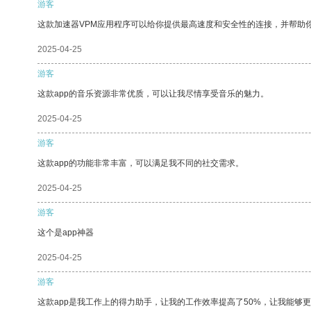
游客
这款加速器VPM应用程序可以给你提供最高速度和安全性的连接，并帮助
2025-04-25
游客
这款app的音乐资源非常优质，可以让我尽情享受音乐的魅力。
2025-04-25
游客
这款app的功能非常丰富，可以满足我不同的社交需求。
2025-04-25
游客
这个是app神器
2025-04-25
游客
这款app是我工作上的得力助手，让我的工作效率提高了50%，让我能够