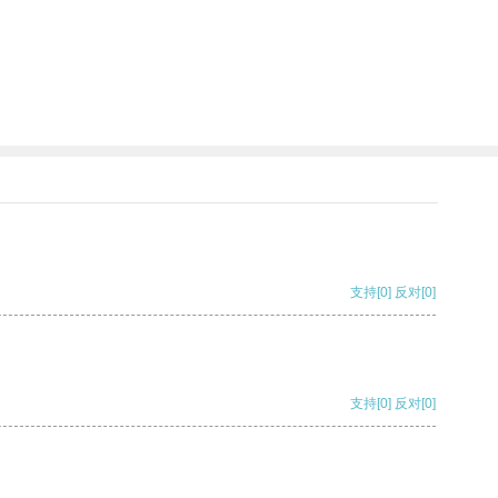
支持
[0]
反对
[0]
支持
[0]
反对
[0]