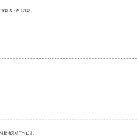
你在网络上自由移动。
更轻松地完成工作任务。