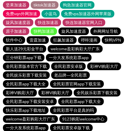
坚果加速器
tiktok加速器
狗急加速器官网
免费vqn外网加速
小蓝鸟
免费vps加速器外网苹果版
旋风加速度器
快连加速器
快连加速器官网入口
原子加速器
快鸭加速器
旋风加速度器
外网网址导航
软件中心
雷霆加速
狂飙加速器
哔咔漫画
快鸭VPN
新人送29元彩金平台
welcome盈彩购彩大厅广东
三分钟彩票app下载
一分大发系统彩票app
全民彩票版本官方下载
全民彩票安卓版
彩神Vl购彩大厅
全民娱乐彩票下载安装
老品牌—全民彩票
全民彩票app下载大全
全民彩票官网app下载安装
彩神Vl购彩大厅
彩神Vl购彩大厅
全民娱乐彩票下载安装
全民彩票app下载安装安卓
全民彩票app下载大全
快乐彩票app下载地址
全民彩票平台是真的吗
welcome盈彩购彩大厅广东
9123购彩welcome中心
一分大发系统彩票app
全民彩票安卓版下载