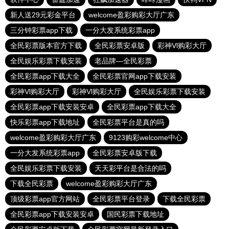
新人送29元彩金平台
welcome盈彩购彩大厅广东
三分钟彩票app下载
一分大发系统彩票app
全民彩票版本官方下载
全民彩票安卓版
彩神Vl购彩大厅
全民娱乐彩票下载安装
老品牌—全民彩票
全民彩票app下载大全
全民彩票官网app下载安装
彩神Vl购彩大厅
彩神Vl购彩大厅
全民娱乐彩票下载安装
全民彩票app下载安装安卓
全民彩票app下载大全
快乐彩票app下载地址
全民彩票平台是真的吗
welcome盈彩购彩大厅广东
9123购彩welcome中心
一分大发系统彩票app
全民彩票安卓版下载
全民娱乐彩票下载安装
天天彩平台是合法的吗
下载全民彩票
welcome盈彩购彩大厅广东
顶级彩票app官方网站
全民彩票平台登录
下载全民彩票
全民彩票app下载安装安卓
国民彩票下载地址