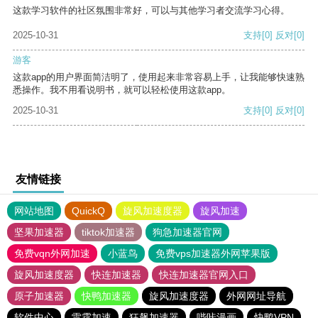
这款学习软件的社区氛围非常好，可以与其他学习者交流学习心得。
2025-10-31
支持
[0]
反对
[0]
游客
这款app的用户界面简洁明了，使用起来非常容易上手，让我能够快速熟
悉操作。我不用看说明书，就可以轻松使用这款app。
2025-10-31
支持
[0]
反对
[0]
友情链接
网站地图
QuickQ
旋风加速度器
旋风加速
坚果加速器
tiktok加速器
狗急加速器官网
免费vqn外网加速
小蓝鸟
免费vps加速器外网苹果版
旋风加速度器
快连加速器
快连加速器官网入口
原子加速器
快鸭加速器
旋风加速度器
外网网址导航
软件中心
雷霆加速
狂飙加速器
哔咔漫画
快鸭VPN