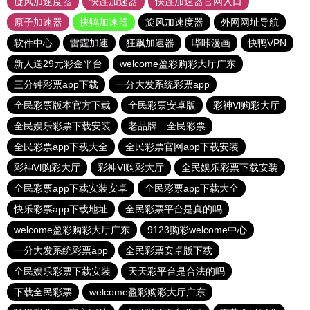
旋风加速度器
快连加速器
快连加速器官网入口
原子加速器
快鸭加速器
旋风加速度器
外网网址导航
软件中心
雷霆加速
狂飙加速器
哔咔漫画
快鸭VPN
新人送29元彩金平台
welcome盈彩购彩大厅广东
三分钟彩票app下载
一分大发系统彩票app
全民彩票版本官方下载
全民彩票安卓版
彩神Vl购彩大厅
全民娱乐彩票下载安装
老品牌—全民彩票
全民彩票app下载大全
全民彩票官网app下载安装
彩神Vl购彩大厅
彩神Vl购彩大厅
全民娱乐彩票下载安装
全民彩票app下载安装安卓
全民彩票app下载大全
快乐彩票app下载地址
全民彩票平台是真的吗
welcome盈彩购彩大厅广东
9123购彩welcome中心
一分大发系统彩票app
全民彩票安卓版下载
全民娱乐彩票下载安装
天天彩平台是合法的吗
下载全民彩票
welcome盈彩购彩大厅广东