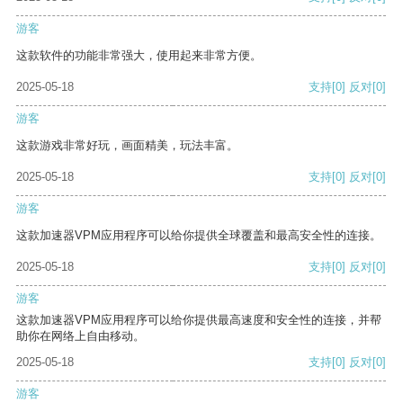
游客
这款软件的功能非常强大，使用起来非常方便。
2025-05-18
支持
[0]
反对
[0]
游客
这款游戏非常好玩，画面精美，玩法丰富。
2025-05-18
支持
[0]
反对
[0]
游客
这款加速器VPM应用程序可以给你提供全球覆盖和最高安全性的连接。
2025-05-18
支持
[0]
反对
[0]
游客
这款加速器VPM应用程序可以给你提供最高速度和安全性的连接，并帮
助你在网络上自由移动。
2025-05-18
支持
[0]
反对
[0]
游客