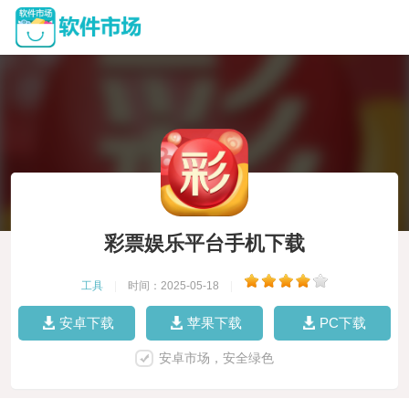
彩票娱乐平台手机下载
工具
|
时间：2025-05-18
|
安卓下载
苹果下载
PC下载
安卓市场，安全绿色