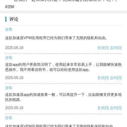
#39#
评论
游客
这款加速器VPM应用程序已经为我们带来了无限的隐私和自由。
2025-05-18
支持
[0]
反对
[0]
游客
这款app的用户界面简洁明了，使用起来非常容易上手，让我能够快速熟
悉操作。我不用看说明书，就可以轻松使用这款app。
2025-05-18
支持
[0]
反对
[0]
游客
这款加速器app的加速效果一般，可以再提升一下，比如能够支持更多地
区的线路。
2025-05-18
支持
[0]
反对
[0]
游客
这款加速器VPM应用程序已经为我们带来了无限的隐私保护和自由。