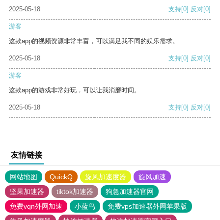
2025-05-18
支持
[0]
反对
[0]
游客
这款app的视频资源非常丰富，可以满足我不同的娱乐需求。
2025-05-18
支持
[0]
反对
[0]
游客
这款app的游戏非常好玩，可以让我消磨时间。
2025-05-18
支持
[0]
反对
[0]
友情链接
网站地图
QuickQ
旋风加速度器
旋风加速
坚果加速器
tiktok加速器
狗急加速器官网
免费vqn外网加速
小蓝鸟
免费vps加速器外网苹果版