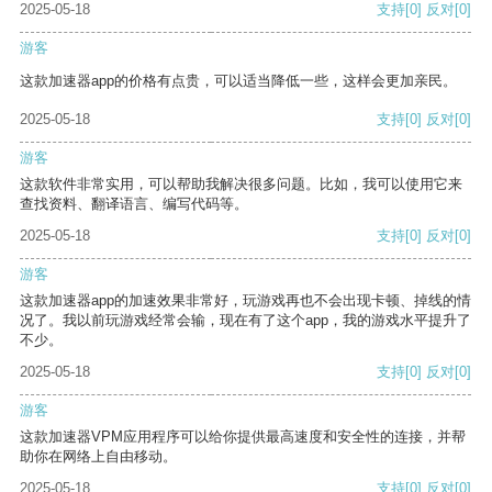
2025-05-18
支持
[0]
反对
[0]
游客
这款加速器app的价格有点贵，可以适当降低一些，这样会更加亲民。
2025-05-18
支持
[0]
反对
[0]
游客
这款软件非常实用，可以帮助我解决很多问题。比如，我可以使用它来
查找资料、翻译语言、编写代码等。
2025-05-18
支持
[0]
反对
[0]
游客
这款加速器app的加速效果非常好，玩游戏再也不会出现卡顿、掉线的情
况了。我以前玩游戏经常会输，现在有了这个app，我的游戏水平提升了
不少。
2025-05-18
支持
[0]
反对
[0]
游客
这款加速器VPM应用程序可以给你提供最高速度和安全性的连接，并帮
助你在网络上自由移动。
2025-05-18
支持
[0]
反对
[0]