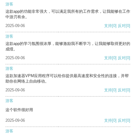
游客
这款app的功能非常强大，可以满足我所有的工作需求，让我能够在工作
中游刃有余。
2025-09-06
支持
[0]
反对
[0]
游客
这款app的学习氛围很浓厚，能够激励我不断学习，让我能够取得更好的
成绩。
2025-09-06
支持
[0]
反对
[0]
游客
这款加速器VPM应用程序可以给你提供最高速度和安全性的连接，并帮
助你在网络上自由移动。
2025-09-06
支持
[0]
反对
[0]
游客
这个软件很好用
2025-09-06
支持
[0]
反对
[0]
游客