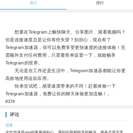
简介
排行
想要在Telegram上畅快聊天、分享图片、观看视频吗？
但是连接速度总是让你有些失望？别担心，现在有了
Telegram加速器，你可以免费享受更快速度的连接体验！无
需额外支付任何费用，只需要简单设置一下，就能畅享
Telegram的世界。
无论是在工作还是生活中，Telegram加速器都能让你更
高效地使用这款应用。
快来尝试吧，感受速度带来的不同！赶紧体验一下
Telegram加速器，免费让你的聊天体验更加流畅！。
#37#
评论
游客
这款加速器app的客服很贴心，遇到问题都能及时解决，服务态度非常