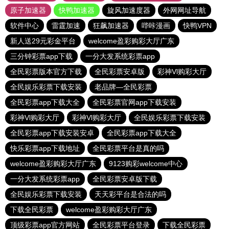
原子加速器
快鸭加速器
旋风加速度器
外网网址导航
软件中心
雷霆加速
狂飙加速器
哔咔漫画
快鸭VPN
新人送29元彩金平台
welcome盈彩购彩大厅广东
三分钟彩票app下载
一分大发系统彩票app
全民彩票版本官方下载
全民彩票安卓版
彩神Vl购彩大厅
全民娱乐彩票下载安装
老品牌—全民彩票
全民彩票app下载大全
全民彩票官网app下载安装
彩神Vl购彩大厅
彩神Vl购彩大厅
全民娱乐彩票下载安装
全民彩票app下载安装安卓
全民彩票app下载大全
快乐彩票app下载地址
全民彩票平台是真的吗
welcome盈彩购彩大厅广东
9123购彩welcome中心
一分大发系统彩票app
全民彩票安卓版下载
全民娱乐彩票下载安装
天天彩平台是合法的吗
下载全民彩票
welcome盈彩购彩大厅广东
顶级彩票app官方网站
全民彩票平台登录
下载全民彩票