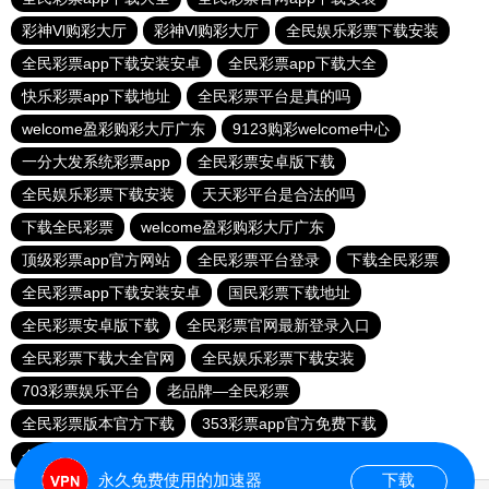
彩神Vl购彩大厅
彩神Vl购彩大厅
全民娱乐彩票下载安装
全民彩票app下载安装安卓
全民彩票app下载大全
快乐彩票app下载地址
全民彩票平台是真的吗
welcome盈彩购彩大厅广东
9123购彩welcome中心
一分大发系统彩票app
全民彩票安卓版下载
全民娱乐彩票下载安装
天天彩平台是合法的吗
下载全民彩票
welcome盈彩购彩大厅广东
顶级彩票app官方网站
全民彩票平台登录
下载全民彩票
全民彩票app下载安装安卓
国民彩票下载地址
全民彩票安卓版下载
全民彩票官网最新登录入口
全民彩票下载大全官网
全民娱乐彩票下载安装
703彩票娱乐平台
老品牌—全民彩票
全民彩票版本官方下载
353彩票app官方免费下载
全民彩票平台登录
6f彩票welcome
乐发III500登录入口
永久免费使用的加速器
下载