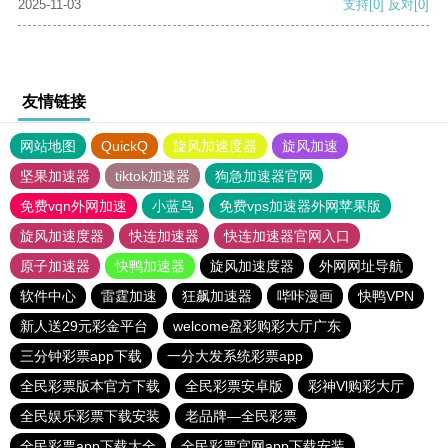
2025-11-03
支持
[0]
反对
[0]
友情链接
网站地图
QuickQ
旋风加速度器
旋风加速
坚果加速器
tiktok加速器
狗急加速器官网
免费vqn外网加速
小蓝鸟
免费vps加速器外网苹果版
旋风加速度器
快连加速器
快连加速器官网入口
原子加速器
快鸭加速器
旋风加速度器
外网网址导航
软件中心
雷霆加速
狂飙加速器
哔咔漫画
快鸭VPN
新人送29元彩金平台
welcome盈彩购彩大厅广东
三分钟彩票app下载
一分大发系统彩票app
全民彩票版本官方下载
全民彩票安卓版
彩神Vl购彩大厅
全民娱乐彩票下载安装
老品牌—全民彩票
全民彩票app下载大全
全民彩票官网app下载安装