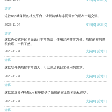
游客
这款app就像我的社交平台，让我能够与志同道合的朋友一起交流。
2025-11-04
支持
[0]
反对
[0]
游客
这款办公软件的界面设计非常简洁，使用起来非常方便。功能的布局也
很合理，一目了然。
2025-11-04
支持
[0]
反对
[0]
游客
这款软件的功能非常强大，可以满足我日常使用的需求。
2025-11-04
支持
[0]
反对
[0]
游客
这款加速器VPM应用程序提供了顶级的安全性和隐私保护。
2025-11-04
支持
[0]
反对
[0]
游客