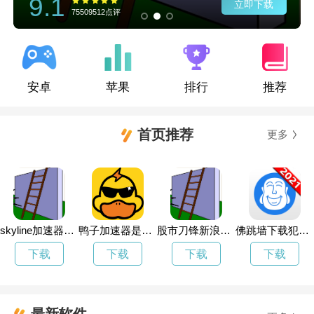
9.1
立即下载
75509512点评
安卓
苹果
排行
推荐
首页推荐
更多
skyline加速器官网
鸭子加速器是什么
股市刀锋新浪博客博文
佛跳墙下载犯法吗
下载
下载
下载
下载
最新软件